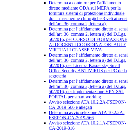
Determina a contrarre per l’affidamento
diretto mediante ODA sul MEPA per la
fornitura sistemi di protezione individuale
dpi – mascherine chirurgiche 3 veli ai sensi
dell’art. 36, comma 2, lettera a),
Determina per l’affidamento diretto ai sensi
dell’art. 36, comma 2, lettera a) del D.Lgs.
50/2016, per CORSO DI FORMAZIONE
AI DOCENTI COORDINATORI AULE
VIRTUALI CLASSE VIVA
Determina per l’affidamento diretto ai sensi
dell’art. 36, comma 2, lettera a) del D.Lgs.
50/2016, per Licenza Kaspersky Small
Office Security ANTIVIRUS per PC della
segreteria
Determina per l’affidamento diretto ai sensi
dell’art. 36, comma 2, lettera a) del D.Lgs.
50/2016, per implementazione VPN SSL
PORTAL per smart working
Avviso selezione ATA 10.2.2A-FSEPON-
CA-2019-566 e allegati
Determina avvio selezione ATA 10.2.2A-
FSEPON-CA-2019-566
Avviso selezione ATA 10.2.1A-FSEPON-
CA-2019-316