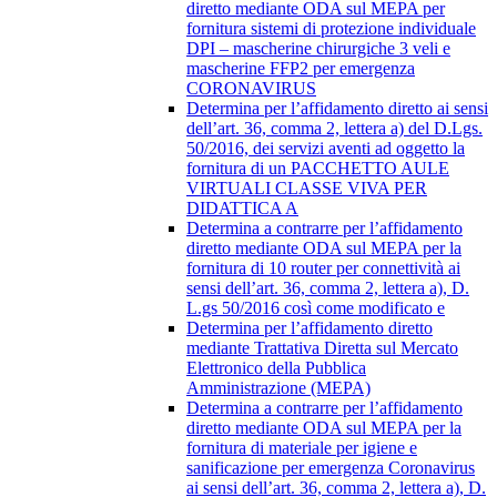
diretto mediante ODA sul MEPA per
fornitura sistemi di protezione individuale
DPI – mascherine chirurgiche 3 veli e
mascherine FFP2 per emergenza
CORONAVIRUS
Determina per l’affidamento diretto ai sensi
dell’art. 36, comma 2, lettera a) del D.Lgs.
50/2016, dei servizi aventi ad oggetto la
fornitura di un PACCHETTO AULE
VIRTUALI CLASSE VIVA PER
DIDATTICA A
Determina a contrarre per l’affidamento
diretto mediante ODA sul MEPA per la
fornitura di 10 router per connettività ai
sensi dell’art. 36, comma 2, lettera a), D.
L.gs 50/2016 così come modificato e
Determina per l’affidamento diretto
mediante Trattativa Diretta sul Mercato
Elettronico della Pubblica
Amministrazione (MEPA)
Determina a contrarre per l’affidamento
diretto mediante ODA sul MEPA per la
fornitura di materiale per igiene e
sanificazione per emergenza Coronavirus
ai sensi dell’art. 36, comma 2, lettera a), D.