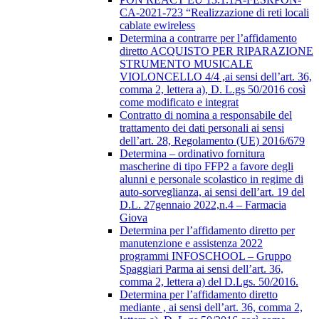
CA-2021-723 “Realizzazione di reti locali
cablate ewireless
Determina a contrarre per l’affidamento
diretto ACQUISTO PER RIPARAZIONE
STRUMENTO MUSICALE
VIOLONCELLO 4/4 ,ai sensi dell’art. 36,
comma 2, lettera a), D. L.gs 50/2016 così
come modificato e integrat
Contratto di nomina a responsabile del
trattamento dei dati personali ai sensi
dell’art. 28, Regolamento (UE) 2016/679
Determina – ordinativo fornitura
mascherine di tipo FFP2 a favore degli
alunni e personale scolastico in regime di
auto-sorveglianza, ai sensi dell’art. 19 del
D.L. 27gennaio 2022,n.4 – Farmacia
Giova
Determina per l’affidamento diretto per
manutenzione e assistenza 2022
programmi INFOSCHOOL – Gruppo
Spaggiari Parma ai sensi dell’art. 36,
comma 2, lettera a) del D.Lgs. 50/2016.
Determina per l’affidamento diretto
mediante , ai sensi dell’art. 36, comma 2,