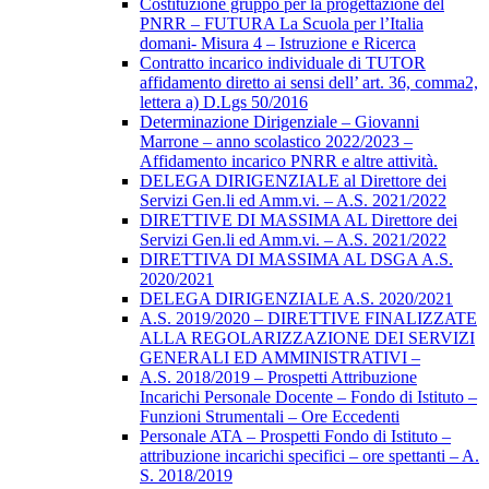
Costituzione gruppo per la progettazione del
PNRR – FUTURA La Scuola per l’Italia
domani- Misura 4 – Istruzione e Ricerca
Contratto incarico individuale di TUTOR
affidamento diretto ai sensi dell’ art. 36, comma2,
lettera a) D.Lgs 50/2016
Determinazione Dirigenziale – Giovanni
Marrone – anno scolastico 2022/2023 –
Affidamento incarico PNRR e altre attività.
DELEGA DIRIGENZIALE al Direttore dei
Servizi Gen.li ed Amm.vi. – A.S. 2021/2022
DIRETTIVE DI MASSIMA AL Direttore dei
Servizi Gen.li ed Amm.vi. – A.S. 2021/2022
DIRETTIVA DI MASSIMA AL DSGA A.S.
2020/2021
DELEGA DIRIGENZIALE A.S. 2020/2021
A.S. 2019/2020 – DIRETTIVE FINALIZZATE
ALLA REGOLARIZZAZIONE DEI SERVIZI
GENERALI ED AMMINISTRATIVI –
A.S. 2018/2019 – Prospetti Attribuzione
Incarichi Personale Docente – Fondo di Istituto –
Funzioni Strumentali – Ore Eccedenti
Personale ATA – Prospetti Fondo di Istituto –
attribuzione incarichi specifici – ore spettanti – A.
S. 2018/2019