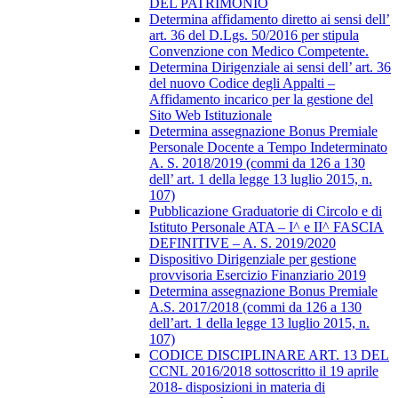
DEL PATRIMONIO
Determina affidamento diretto ai sensi dell’
art. 36 del D.Lgs. 50/2016 per stipula
Convenzione con Medico Competente.
Determina Dirigenziale ai sensi dell’ art. 36
del nuovo Codice degli Appalti –
Affidamento incarico per la gestione del
Sito Web Istituzionale
Determina assegnazione Bonus Premiale
Personale Docente a Tempo Indeterminato
A. S. 2018/2019 (commi da 126 a 130
dell’ art. 1 della legge 13 luglio 2015, n.
107)
Pubblicazione Graduatorie di Circolo e di
Istituto Personale ATA – I^ e II^ FASCIA
DEFINITIVE – A. S. 2019/2020
Dispositivo Dirigenziale per gestione
provvisoria Esercizio Finanziario 2019
Determina assegnazione Bonus Premiale
A.S. 2017/2018 (commi da 126 a 130
dell’art. 1 della legge 13 luglio 2015, n.
107)
CODICE DISCIPLINARE ART. 13 DEL
CCNL 2016/2018 sottoscritto il 19 aprile
2018- disposizioni in materia di