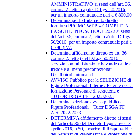
AMMINISTRATIVO ai sensi dell’art. 36,
comma 2, lettera a) del D.Lgs. 50/2016,
per un importo contrattuale pari a € 800,00
Determina per l’affidamento diretto
fornitura PROMO WEB – COMPLETA
LA SUITE INFOSCHOOL 2022 ai sensi
dell’art. 36, comma 2, lettera a) del D.Lgs.
50/2016, per un importo contrattuale pari a
€ 790 (IVA
Determina affidamento diretto ex art. 36,
comma 2, lett.a) del D.Lgs 50/2016 –
servizio somministrazione bevande calde e
fredde e alimenti preconfezionati –
Distributori automatici –
AVVISO Pubblico per la SELEZIONE di
Figure Professionali Interne / Esterne per la
formazione Personale di segreteria e
TUTOR DSGA FF – 2022/2023
Determina selezione avviso pubblico
Figure Professionali – Tutor DSGA FF –
A.S. 2022/2023
DETERMINA affidamento diretto ai sensi
dell’articolo 36 del Decreto Legislativo 18
aprile 2016, n.50, incarico di Responsabile
del Servizio di Prevenzione e Protezione di