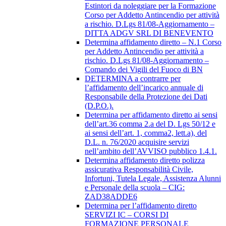
Estintori da noleggiare per la Formazione
Corso per Addetto Antincendio per attività
a rischio. D.Lgs 81/08-Aggiornamento –
DITTA ADGV SRL DI BENEVENTO
Determina affidamento diretto – N.1 Corso
per Addetto Antincendio per attività a
rischio. D.Lgs 81/08-Aggiornamento –
Comando dei Vigili del Fuoco di BN
DETERMINA a contrarre per
l’affidamento dell’incarico annuale di
Responsabile della Protezione dei Dati
(D.P.O.).
Determina per affidamento diretto ai sensi
dell’art.36 comma 2.a del D. Lgs 50/12 e
ai sensi dell’art. 1, comma2, lett.a), del
D.L. n. 76/2020 acquisire servizi
nell’ambito dell’AVVISO pubblico 1.4.1.
Determina affidamento diretto polizza
assicurativa Responsabilità Civile,
Infortuni, Tutela Legale, Assistenza Alunni
e Personale della scuola – CIG:
ZAD38ADDE6
Determina per l’affidamento diretto
SERVIZI IC – CORSI DI
FORMAZIONE PERSONALE