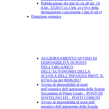
Pubblicazione dei dati di cui all’art. 14
d.lgs. 33/2013 co.1 lett. a) e b) e della
dichiarazione concernente i dati d) ed e)
Dotazione organica
AGGIORNAMENTO AVVISO DI
DISPONIBILITÀ DI POSTI
NELL’ORGANICO
DELL’AUTONOMIA DELLA
SCUOLA DELL’INFANZIA PROT. N.
4574/A.6a del 08/06/2017
Avviso di disponibilità di posti
nell’organico dell’autonomia della Scuola
Secondaria di Primo Grado – POSTI DI
SOSTEGNO EH – POSTI COMUNI
Avviso di disponibilità di posti nell’
organico dell’autonomia della Scuola