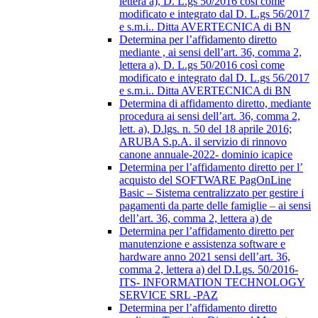
lettera a), D. L.gs 50/2016 così come
modificato e integrato dal D. L.gs 56/2017
e s.m.i.. Ditta AVERTECNICA di BN
Determina per l’affidamento diretto
mediante , ai sensi dell’art. 36, comma 2,
lettera a), D. L.gs 50/2016 così come
modificato e integrato dal D. L.gs 56/2017
e s.m.i.. Ditta AVERTECNICA di BN
Determina di affidamento diretto, mediante
procedura ai sensi dell’art. 36, comma 2,
lett. a), D.lgs. n. 50 del 18 aprile 2016;
ARUBA S.p.A. il servizio di rinnovo
canone annuale-2022- dominio icapice
Determina per l’affidamento diretto per l’
acquisto del SOFTWARE PagOnLine
Basic – Sistema centralizzato per gestire i
pagamenti da parte delle famiglie – ai sensi
dell’art. 36, comma 2, lettera a) de
Determina per l’affidamento diretto per
manutenzione e assistenza software e
hardware anno 2021 sensi dell’art. 36,
comma 2, lettera a) del D.Lgs. 50/2016-
ITS- INFORMATION TECHNOLOGY
SERVICE SRL -PAZ
Determina per l’affidamento diretto