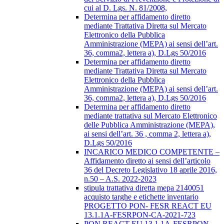
cui al D. Lgs. N. 81/2008,
Determina per affidamento diretto
mediante Trattativa Diretta sul Mercato
Elettronico della Pubblica
Amministrazione (MEPA) ai sensi dell’art.
36, comma2, lettera a), D.Lgs 50/2016
Determina per affidamento diretto
mediante Trattativa Diretta sul Mercato
Elettronico della Pubblica
Amministrazione (MEPA) ai sensi dell’art.
36, comma2, lettera a), D.Lgs 50/2016
Determina per affidamento diretto
mediante trattativa sul Mercato Elettronico
delle Pubblica Amministrazione (MEPA),
ai sensi dell’art. 36 , comma 2, lettera a),
D.Lgs 50/2016
INCARICO MEDICO COMPETENTE –
Affidamento diretto ai sensi dell’articolo
36 del Decreto Legislativo 18 aprile 2016,
n.50 – A.S. 2022-2023
stipula trattativa diretta mepa 2140051
acquisto targhe e etichette inventario
PROGETTO PON- FESR REACT EU
13.1.1A-FESRPON-CA-2021-723
PON REACT EU 13.1.1A-FESRPON-