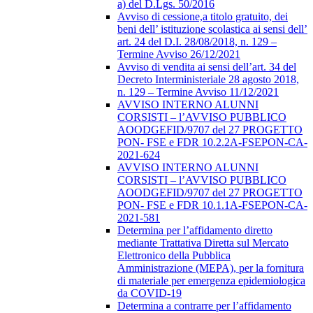
a) del D.Lgs. 50/2016
Avviso di cessione,a titolo gratuito, dei
beni dell’ istituzione scolastica ai sensi dell’
art. 24 del D.I. 28/08/2018, n. 129 –
Termine Avviso 26/12/2021
Avviso di vendita ai sensi dell’art. 34 del
Decreto Interministeriale 28 agosto 2018,
n. 129 – Termine Avviso 11/12/2021
AVVISO INTERNO ALUNNI
CORSISTI – l’AVVISO PUBBLICO
AOODGEFID/9707 del 27 PROGETTO
PON- FSE e FDR 10.2.2A-FSEPON-CA-
2021-624
AVVISO INTERNO ALUNNI
CORSISTI – l’AVVISO PUBBLICO
AOODGEFID/9707 del 27 PROGETTO
PON- FSE e FDR 10.1.1A-FSEPON-CA-
2021-581
Determina per l’affidamento diretto
mediante Trattativa Diretta sul Mercato
Elettronico della Pubblica
Amministrazione (MEPA), per la fornitura
di materiale per emergenza epidemiologica
da COVID-19
Determina a contrarre per l’affidamento