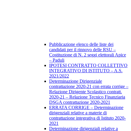
Pubblicazione elenco delle liste dei
candidati per il rinnovo delle RSU –
Costituzione di N. 2 seggi elettorali Apice
– Paduli
IPOTESI CONTRATTO COLLETTIVO
INTEGRATIVO DI ISTITUTO – A.S.
2021/2022
Determinazione Dirigenziale
contrattazione 2020-21 con errata corrige –
Relazione Dirigente Scolastico contratt.
2020-21 – Relazione Tecnico Finanziaria
DSGA contrattazione 2020-2021
ERRATA CORRIGE – Determinazione
dirigenziali relative a materie di
contrattazione integrativa di Istituto 2020-
2021
Determinazione dirigenziali relative a