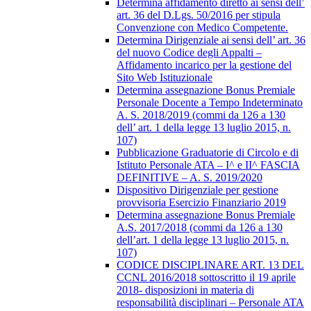
Determina affidamento diretto ai sensi dell’
art. 36 del D.Lgs. 50/2016 per stipula
Convenzione con Medico Competente.
Determina Dirigenziale ai sensi dell’ art. 36
del nuovo Codice degli Appalti –
Affidamento incarico per la gestione del
Sito Web Istituzionale
Determina assegnazione Bonus Premiale
Personale Docente a Tempo Indeterminato
A. S. 2018/2019 (commi da 126 a 130
dell’ art. 1 della legge 13 luglio 2015, n.
107)
Pubblicazione Graduatorie di Circolo e di
Istituto Personale ATA – I^ e II^ FASCIA
DEFINITIVE – A. S. 2019/2020
Dispositivo Dirigenziale per gestione
provvisoria Esercizio Finanziario 2019
Determina assegnazione Bonus Premiale
A.S. 2017/2018 (commi da 126 a 130
dell’art. 1 della legge 13 luglio 2015, n.
107)
CODICE DISCIPLINARE ART. 13 DEL
CCNL 2016/2018 sottoscritto il 19 aprile
2018- disposizioni in materia di
responsabilità disciplinari – Personale ATA