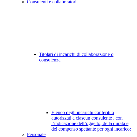
Consulenti e collaboratori
Titolari di incarichi di collaborazione o
consulenza
Elenco degli incarichi conferiti o
autorizzati a ciascun consulente , con
l’indicazione dell’oggetto, della durata e
del compenso spettante per ogni incarico:
Personale