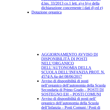
d.lgs. 33/2013 co.1 lett. a) e b) e della
dichiarazione concernente i dati d) ed e)
Dotazione organica
AGGIORNAMENTO AVVISO DI
DISPONIBILITÀ DI POSTI
NELL’ORGANICO
DELL’AUTONOMIA DELLA
SCUOLA DELL’INFANZIA PROT. N.
4574/A.6a del 08/06/2017
Avviso di disponibilità di posti
nell’organico dell’autonomia della Scuola
Secondaria di Primo Grado – POSTI DI
SOSTEGNO EH – POSTI COMUNI
Avviso di disponibilità di posti nell’
organico dell’autonomia della Scuola
dell’Infanzia – Posti Comuni / Posti di