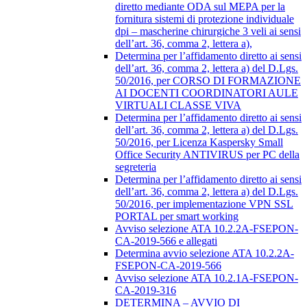
diretto mediante ODA sul MEPA per la
fornitura sistemi di protezione individuale
dpi – mascherine chirurgiche 3 veli ai sensi
dell’art. 36, comma 2, lettera a),
Determina per l’affidamento diretto ai sensi
dell’art. 36, comma 2, lettera a) del D.Lgs.
50/2016, per CORSO DI FORMAZIONE
AI DOCENTI COORDINATORI AULE
VIRTUALI CLASSE VIVA
Determina per l’affidamento diretto ai sensi
dell’art. 36, comma 2, lettera a) del D.Lgs.
50/2016, per Licenza Kaspersky Small
Office Security ANTIVIRUS per PC della
segreteria
Determina per l’affidamento diretto ai sensi
dell’art. 36, comma 2, lettera a) del D.Lgs.
50/2016, per implementazione VPN SSL
PORTAL per smart working
Avviso selezione ATA 10.2.2A-FSEPON-
CA-2019-566 e allegati
Determina avvio selezione ATA 10.2.2A-
FSEPON-CA-2019-566
Avviso selezione ATA 10.2.1A-FSEPON-
CA-2019-316
DETERMINA – AVVIO DI