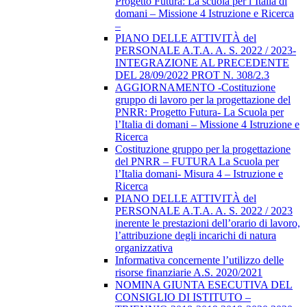
Progetto Futura: La scuola per l’Italia di
domani – Missione 4 Istruzione e Ricerca
–
PIANO DELLE ATTIVITÀ del
PERSONALE A.T.A. A. S. 2022 / 2023-
INTEGRAZIONE AL PRECEDENTE
DEL 28/09/2022 PROT N. 308/2.3
AGGIORNAMENTO -Costituzione
gruppo di lavoro per la progettazione del
PNRR: Progetto Futura- La Scuola per
l’Italia di domani – Missione 4 Istruzione e
Ricerca
Costituzione gruppo per la progettazione
del PNRR – FUTURA La Scuola per
l’Italia domani- Misura 4 – Istruzione e
Ricerca
PIANO DELLE ATTIVITÀ del
PERSONALE A.T.A. A. S. 2022 / 2023
inerente le prestazioni dell’orario di lavoro,
l’attribuzione degli incarichi di natura
organizzativa
Informativa concernente l’utilizzo delle
risorse finanziarie A.S. 2020/2021
NOMINA GIUNTA ESECUTIVA DEL
CONSIGLIO DI ISTITUTO –