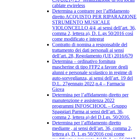
cablate ewireless
Determina a contrarre per l’affidamento
diretto ACQUISTO PER RIPARAZIONE
STRUMENTO MUSICALE
VIOLONCELLO 4/4 ,ai sensi dell’art. 36,
comma 2, lettera a), D. L.gs 50/2016 così
come modificato e integrat
Contratto di nomina a responsabile del
trattamento dei dati personali ai sensi
dell’art. 28, Regolamento (UE) 2016/679
Determina – ordinativo fornitura
mascherine di tipo FFP2 a favore degli
alunni e personale scolastico in regime di
auto-sorveglianza, ai sensi dell’art. 19 del
D.L. 27gennaio 2022,n.4 – Farmacia
Giova
Determina per l’affidamento diretto per
manutenzione e assistenza 2022
programmi INFOSCHOOL – Gruppo
Spaggiari Parma ai sensi dell’art. 36,
comma 2, lettera a) del D.Lgs. 50/2016.
Determina per l’affidamento diretto
mediante , ai sensi dell’art. 36, comma 2,
lettera a), D. L.gs 50/2016 così come