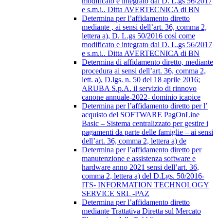
modificato e integrato dal D. L.gs 56/2017
e s.m.i.. Ditta AVERTECNICA di BN
Determina per l’affidamento diretto
mediante , ai sensi dell’art. 36, comma 2,
lettera a), D. L.gs 50/2016 così come
modificato e integrato dal D. L.gs 56/2017
e s.m.i.. Ditta AVERTECNICA di BN
Determina di affidamento diretto, mediante
procedura ai sensi dell’art. 36, comma 2,
lett. a), D.lgs. n. 50 del 18 aprile 2016;
ARUBA S.p.A. il servizio di rinnovo
canone annuale-2022- dominio icapice
Determina per l’affidamento diretto per l’
acquisto del SOFTWARE PagOnLine
Basic – Sistema centralizzato per gestire i
pagamenti da parte delle famiglie – ai sensi
dell’art. 36, comma 2, lettera a) de
Determina per l’affidamento diretto per
manutenzione e assistenza software e
hardware anno 2021 sensi dell’art. 36,
comma 2, lettera a) del D.Lgs. 50/2016-
ITS- INFORMATION TECHNOLOGY
SERVICE SRL -PAZ
Determina per l’affidamento diretto
mediante Trattativa Diretta sul Mercato