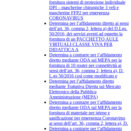
fornitura sistemi di protezione individuale
DPI – mascherine chirurgiche 3 veli e
mascherine FFP2 per emergenza
CORONAVIRUS
Determina per l’affidamento diretto ai sensi
dell’art. 36, comma 2, lettera a) del D.Lgs.
50/2016, dei servizi aventi ad oggetto la
fornitura di un PACCHETTO AULE
VIRTUALI CLASSE VIVA PER
DIDATTICA A
Determina a contrarre per l’affidamento
diretto mediante ODA sul MEPA per la
fornitura di 10 router per connettività ai
sensi dell’art. 36, comma 2, lettera a), D.
L.gs 50/2016 così come modificato e
Determina per l’affidamento diretto
mediante Trattativa Diretta sul Mercato
Elettronico della Pubblica
Amministrazione (MEPA)
Determina a contrarre per l’affidamento
diretto mediante ODA sul MEPA per la
fornitura di materiale per igiene e
sanificazione per emergenza Coronavirus
ai sensi dell’art. 36, comma 2, lettera a), D.
Determina a contrarre per l’affidamento