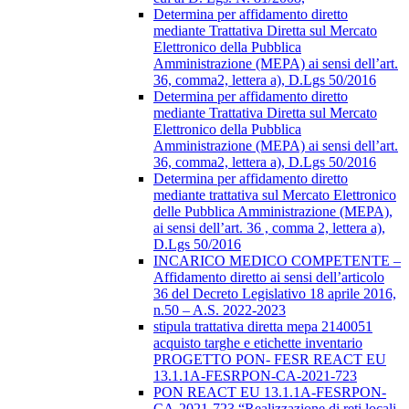
Determina per affidamento diretto
mediante Trattativa Diretta sul Mercato
Elettronico della Pubblica
Amministrazione (MEPA) ai sensi dell’art.
36, comma2, lettera a), D.Lgs 50/2016
Determina per affidamento diretto
mediante Trattativa Diretta sul Mercato
Elettronico della Pubblica
Amministrazione (MEPA) ai sensi dell’art.
36, comma2, lettera a), D.Lgs 50/2016
Determina per affidamento diretto
mediante trattativa sul Mercato Elettronico
delle Pubblica Amministrazione (MEPA),
ai sensi dell’art. 36 , comma 2, lettera a),
D.Lgs 50/2016
INCARICO MEDICO COMPETENTE –
Affidamento diretto ai sensi dell’articolo
36 del Decreto Legislativo 18 aprile 2016,
n.50 – A.S. 2022-2023
stipula trattativa diretta mepa 2140051
acquisto targhe e etichette inventario
PROGETTO PON- FESR REACT EU
13.1.1A-FESRPON-CA-2021-723
PON REACT EU 13.1.1A-FESRPON-
CA-2021-723 “Realizzazione di reti locali