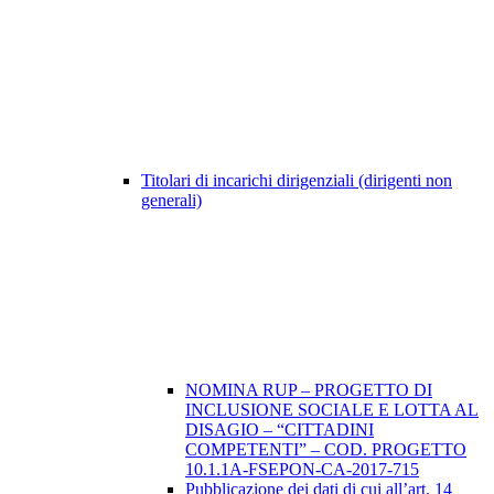
Titolari di incarichi dirigenziali (dirigenti non
generali)
NOMINA RUP – PROGETTO DI
INCLUSIONE SOCIALE E LOTTA AL
DISAGIO – “CITTADINI
COMPETENTI” – COD. PROGETTO
10.1.1A-FSEPON-CA-2017-715
Pubblicazione dei dati di cui all’art. 14