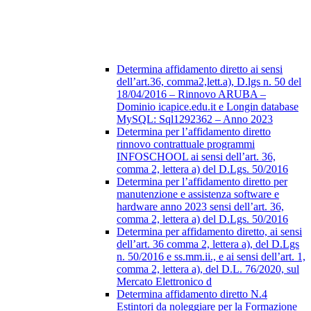
Determina affidamento diretto ai sensi
dell’art.36, comma2,lett.a), D.lgs n. 50 del
18/04/2016 – Rinnovo ARUBA –
Dominio icapice.edu.it e Longin database
MySQL: Sql1292362 – Anno 2023
Determina per l’affidamento diretto
rinnovo contrattuale programmi
INFOSCHOOL ai sensi dell’art. 36,
comma 2, lettera a) del D.Lgs. 50/2016
Determina per l’affidamento diretto per
manutenzione e assistenza software e
hardware anno 2023 sensi dell’art. 36,
comma 2, lettera a) del D.Lgs. 50/2016
Determina per affidamento diretto, ai sensi
dell’art. 36 comma 2, lettera a), del D.Lgs
n. 50/2016 e ss.mm.ii., e ai sensi dell’art. 1,
comma 2, lettera a), del D.L. 76/2020, sul
Mercato Elettronico d
Determina affidamento diretto N.4
Estintori da noleggiare per la Formazione