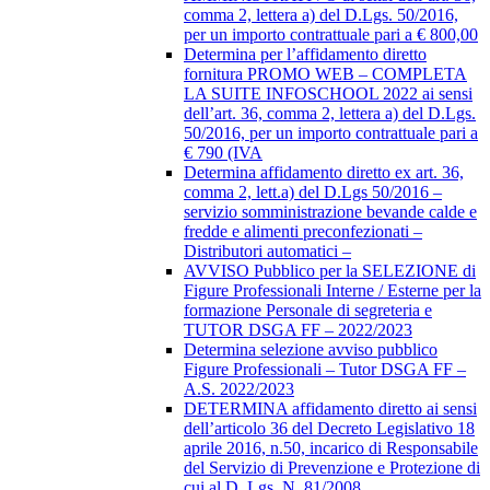
comma 2, lettera a) del D.Lgs. 50/2016,
per un importo contrattuale pari a € 800,00
Determina per l’affidamento diretto
fornitura PROMO WEB – COMPLETA
LA SUITE INFOSCHOOL 2022 ai sensi
dell’art. 36, comma 2, lettera a) del D.Lgs.
50/2016, per un importo contrattuale pari a
€ 790 (IVA
Determina affidamento diretto ex art. 36,
comma 2, lett.a) del D.Lgs 50/2016 –
servizio somministrazione bevande calde e
fredde e alimenti preconfezionati –
Distributori automatici –
AVVISO Pubblico per la SELEZIONE di
Figure Professionali Interne / Esterne per la
formazione Personale di segreteria e
TUTOR DSGA FF – 2022/2023
Determina selezione avviso pubblico
Figure Professionali – Tutor DSGA FF –
A.S. 2022/2023
DETERMINA affidamento diretto ai sensi
dell’articolo 36 del Decreto Legislativo 18
aprile 2016, n.50, incarico di Responsabile
del Servizio di Prevenzione e Protezione di
cui al D. Lgs. N. 81/2008,