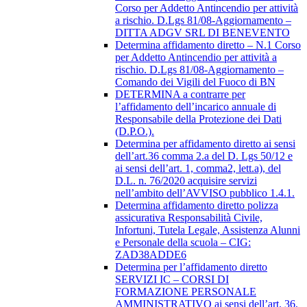
Corso per Addetto Antincendio per attività
a rischio. D.Lgs 81/08-Aggiornamento –
DITTA ADGV SRL DI BENEVENTO
Determina affidamento diretto – N.1 Corso
per Addetto Antincendio per attività a
rischio. D.Lgs 81/08-Aggiornamento –
Comando dei Vigili del Fuoco di BN
DETERMINA a contrarre per
l’affidamento dell’incarico annuale di
Responsabile della Protezione dei Dati
(D.P.O.).
Determina per affidamento diretto ai sensi
dell’art.36 comma 2.a del D. Lgs 50/12 e
ai sensi dell’art. 1, comma2, lett.a), del
D.L. n. 76/2020 acquisire servizi
nell’ambito dell’AVVISO pubblico 1.4.1.
Determina affidamento diretto polizza
assicurativa Responsabilità Civile,
Infortuni, Tutela Legale, Assistenza Alunni
e Personale della scuola – CIG:
ZAD38ADDE6
Determina per l’affidamento diretto
SERVIZI IC – CORSI DI
FORMAZIONE PERSONALE
AMMINISTRATIVO ai sensi dell’art. 36,