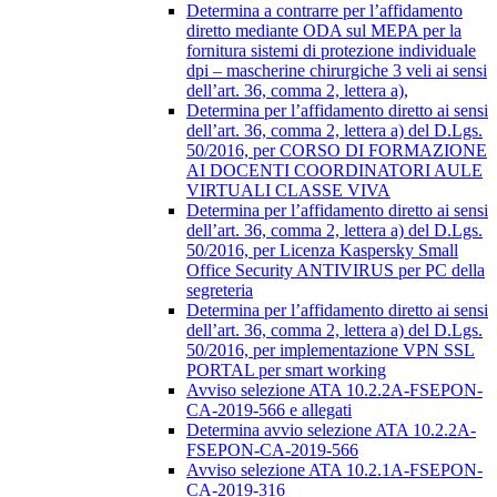
Determina a contrarre per l’affidamento
diretto mediante ODA sul MEPA per la
fornitura sistemi di protezione individuale
dpi – mascherine chirurgiche 3 veli ai sensi
dell’art. 36, comma 2, lettera a),
Determina per l’affidamento diretto ai sensi
dell’art. 36, comma 2, lettera a) del D.Lgs.
50/2016, per CORSO DI FORMAZIONE
AI DOCENTI COORDINATORI AULE
VIRTUALI CLASSE VIVA
Determina per l’affidamento diretto ai sensi
dell’art. 36, comma 2, lettera a) del D.Lgs.
50/2016, per Licenza Kaspersky Small
Office Security ANTIVIRUS per PC della
segreteria
Determina per l’affidamento diretto ai sensi
dell’art. 36, comma 2, lettera a) del D.Lgs.
50/2016, per implementazione VPN SSL
PORTAL per smart working
Avviso selezione ATA 10.2.2A-FSEPON-
CA-2019-566 e allegati
Determina avvio selezione ATA 10.2.2A-
FSEPON-CA-2019-566
Avviso selezione ATA 10.2.1A-FSEPON-
CA-2019-316