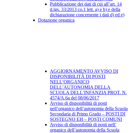
Pubblicazione dei dati di cui all’art. 14
d.lgs. 33/2013 co.1 lett. a) e b) e della
dichiarazione concernente i dati d) ed e)
Dotazione organica
AGGIORNAMENTO AVVISO DI
DISPONIBILITÀ DI POSTI
NELL’ORGANICO
DELL’AUTONOMIA DELLA
SCUOLA DELL’INFANZIA PROT. N.
4574/A.6a del 08/06/2017
Avviso di disponibilità di posti
nell’organico dell’autonomia della Scuola
Secondaria di Primo Grado – POSTI DI
SOSTEGNO EH – POSTI COMUNI
Avviso di disponibilità di posti nell’
organico dell’autonomia della Scuola