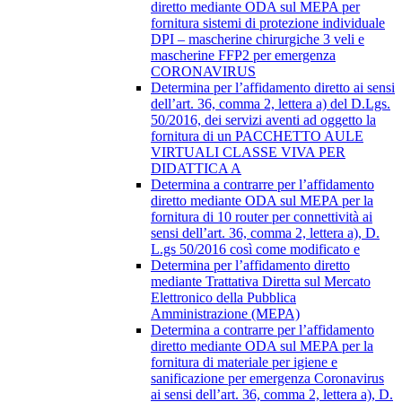
diretto mediante ODA sul MEPA per
fornitura sistemi di protezione individuale
DPI – mascherine chirurgiche 3 veli e
mascherine FFP2 per emergenza
CORONAVIRUS
Determina per l’affidamento diretto ai sensi
dell’art. 36, comma 2, lettera a) del D.Lgs.
50/2016, dei servizi aventi ad oggetto la
fornitura di un PACCHETTO AULE
VIRTUALI CLASSE VIVA PER
DIDATTICA A
Determina a contrarre per l’affidamento
diretto mediante ODA sul MEPA per la
fornitura di 10 router per connettività ai
sensi dell’art. 36, comma 2, lettera a), D.
L.gs 50/2016 così come modificato e
Determina per l’affidamento diretto
mediante Trattativa Diretta sul Mercato
Elettronico della Pubblica
Amministrazione (MEPA)
Determina a contrarre per l’affidamento
diretto mediante ODA sul MEPA per la
fornitura di materiale per igiene e
sanificazione per emergenza Coronavirus
ai sensi dell’art. 36, comma 2, lettera a), D.