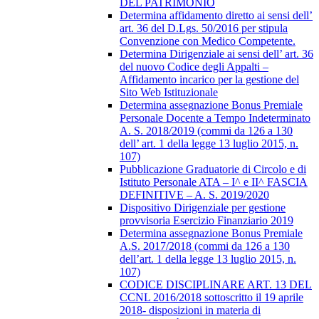
DEL PATRIMONIO
Determina affidamento diretto ai sensi dell’
art. 36 del D.Lgs. 50/2016 per stipula
Convenzione con Medico Competente.
Determina Dirigenziale ai sensi dell’ art. 36
del nuovo Codice degli Appalti –
Affidamento incarico per la gestione del
Sito Web Istituzionale
Determina assegnazione Bonus Premiale
Personale Docente a Tempo Indeterminato
A. S. 2018/2019 (commi da 126 a 130
dell’ art. 1 della legge 13 luglio 2015, n.
107)
Pubblicazione Graduatorie di Circolo e di
Istituto Personale ATA – I^ e II^ FASCIA
DEFINITIVE – A. S. 2019/2020
Dispositivo Dirigenziale per gestione
provvisoria Esercizio Finanziario 2019
Determina assegnazione Bonus Premiale
A.S. 2017/2018 (commi da 126 a 130
dell’art. 1 della legge 13 luglio 2015, n.
107)
CODICE DISCIPLINARE ART. 13 DEL
CCNL 2016/2018 sottoscritto il 19 aprile
2018- disposizioni in materia di