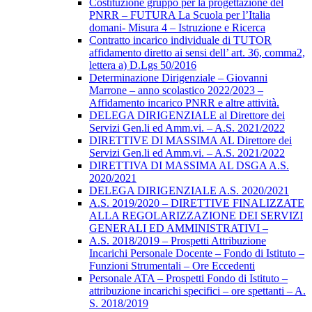
Costituzione gruppo per la progettazione del
PNRR – FUTURA La Scuola per l’Italia
domani- Misura 4 – Istruzione e Ricerca
Contratto incarico individuale di TUTOR
affidamento diretto ai sensi dell’ art. 36, comma2,
lettera a) D.Lgs 50/2016
Determinazione Dirigenziale – Giovanni
Marrone – anno scolastico 2022/2023 –
Affidamento incarico PNRR e altre attività.
DELEGA DIRIGENZIALE al Direttore dei
Servizi Gen.li ed Amm.vi. – A.S. 2021/2022
DIRETTIVE DI MASSIMA AL Direttore dei
Servizi Gen.li ed Amm.vi. – A.S. 2021/2022
DIRETTIVA DI MASSIMA AL DSGA A.S.
2020/2021
DELEGA DIRIGENZIALE A.S. 2020/2021
A.S. 2019/2020 – DIRETTIVE FINALIZZATE
ALLA REGOLARIZZAZIONE DEI SERVIZI
GENERALI ED AMMINISTRATIVI –
A.S. 2018/2019 – Prospetti Attribuzione
Incarichi Personale Docente – Fondo di Istituto –
Funzioni Strumentali – Ore Eccedenti
Personale ATA – Prospetti Fondo di Istituto –
attribuzione incarichi specifici – ore spettanti – A.
S. 2018/2019