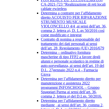
CA-2021-723 “Realizzazione di reti locali
cablate ewireless
Determina a contrarre per l’affidamento
diretto ACQUISTO PER RIPARAZIONE
STRUMENTO MUSICALE
VIOLONCELLO 4/4 ,ai sensi dell’art. 36,
comma 2, lettera a), D. L.gs 50/2016 così
come modificato e integrat
Contratto di nomina a responsabile del
trattamento dei dati personali ai sensi
dell’art. 28, Regolamento (UE) 2016/679
Determina – ordinativo fornitura
mascherine di tipo FFP2 a favore degli
alunni e personale scolastico in regime di
auto-sorveglianza, ai sensi dell’art. 19 del
D.L. 27gennaio 2022,n.4 – Farmacia
Giova
Determina per l’affidamento diretto per
manutenzione e assistenza 2022
programmi INFOSCHOOL – Gruppo
Spaggiari Parma ai sensi dell’art. 36,
comma 2, lettera a) del D.Lgs. 50/2016.
Determina per l’affidamento diretto
mediante , ai sensi dell’art. 36, comma 2,