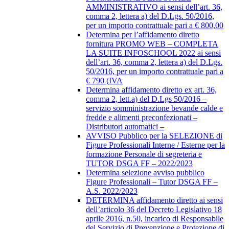
AMMINISTRATIVO ai sensi dell’art. 36,
comma 2, lettera a) del D.Lgs. 50/2016,
per un importo contrattuale pari a € 800,00
Determina per l’affidamento diretto
fornitura PROMO WEB – COMPLETA
LA SUITE INFOSCHOOL 2022 ai sensi
dell’art. 36, comma 2, lettera a) del D.Lgs.
50/2016, per un importo contrattuale pari a
€ 790 (IVA
Determina affidamento diretto ex art. 36,
comma 2, lett.a) del D.Lgs 50/2016 –
servizio somministrazione bevande calde e
fredde e alimenti preconfezionati –
Distributori automatici –
AVVISO Pubblico per la SELEZIONE di
Figure Professionali Interne / Esterne per la
formazione Personale di segreteria e
TUTOR DSGA FF – 2022/2023
Determina selezione avviso pubblico
Figure Professionali – Tutor DSGA FF –
A.S. 2022/2023
DETERMINA affidamento diretto ai sensi
dell’articolo 36 del Decreto Legislativo 18
aprile 2016, n.50, incarico di Responsabile
del Servizio di Prevenzione e Protezione di