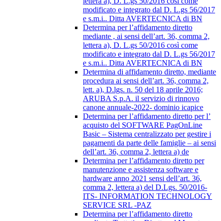
lettera a), D. L.gs 50/2016 così come
modificato e integrato dal D. L.gs 56/2017
e s.m.i.. Ditta AVERTECNICA di BN
Determina per l’affidamento diretto
mediante , ai sensi dell’art. 36, comma 2,
lettera a), D. L.gs 50/2016 così come
modificato e integrato dal D. L.gs 56/2017
e s.m.i.. Ditta AVERTECNICA di BN
Determina di affidamento diretto, mediante
procedura ai sensi dell’art. 36, comma 2,
lett. a), D.lgs. n. 50 del 18 aprile 2016;
ARUBA S.p.A. il servizio di rinnovo
canone annuale-2022- dominio icapice
Determina per l’affidamento diretto per l’
acquisto del SOFTWARE PagOnLine
Basic – Sistema centralizzato per gestire i
pagamenti da parte delle famiglie – ai sensi
dell’art. 36, comma 2, lettera a) de
Determina per l’affidamento diretto per
manutenzione e assistenza software e
hardware anno 2021 sensi dell’art. 36,
comma 2, lettera a) del D.Lgs. 50/2016-
ITS- INFORMATION TECHNOLOGY
SERVICE SRL -PAZ
Determina per l’affidamento diretto