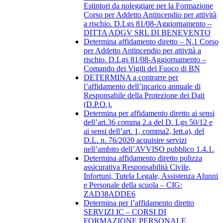
Estintori da noleggiare per la Formazione
Corso per Addetto Antincendio per attività
a rischio. D.Lgs 81/08-Aggiornamento –
DITTA ADGV SRL DI BENEVENTO
Determina affidamento diretto – N.1 Corso
per Addetto Antincendio per attività a
rischio. D.Lgs 81/08-Aggiornamento –
Comando dei Vigili del Fuoco di BN
DETERMINA a contrarre per
l’affidamento dell’incarico annuale di
Responsabile della Protezione dei Dati
(D.P.O.).
Determina per affidamento diretto ai sensi
dell’art.36 comma 2.a del D. Lgs 50/12 e
ai sensi dell’art. 1, comma2, lett.a), del
D.L. n. 76/2020 acquisire servizi
nell’ambito dell’AVVISO pubblico 1.4.1.
Determina affidamento diretto polizza
assicurativa Responsabilità Civile,
Infortuni, Tutela Legale, Assistenza Alunni
e Personale della scuola – CIG:
ZAD38ADDE6
Determina per l’affidamento diretto
SERVIZI IC – CORSI DI
FORMAZIONE PERSONALE