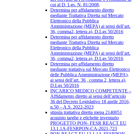
cui al D. Lgs. N. 81/2008,
Determina per affidamento diretto
mediante Trattativa Diretta sul Mercato
Elettronico della Pubblica
Amministrazione (MEPA) ai sensi dell’art.
36, comma2, lettera a), D.Lgs 50/2016
Determina per affidamento diretto
mediante Trattativa Diretta sul Mercato
Elettronico della Pubblica
Amministrazione (MEPA) ai sensi dell’art.
36, comma2, lettera a), D.Lgs 50/2016
Determina per affidamento diretto
mediante trattativa sul Mercato Elettronico
delle Pubblica Amministrazione (MEPA),
ai sensi dell’art. 36 , comma 2, lettera a),
D.Lgs 50/2016
INCARICO MEDICO COMPETENTE –
Affidamento diretto ai sensi dell’articolo
36 del Decreto Legislativo 18 aprile 2016,
n.50 – A.S. 2022-2023
stipula trattativa diretta mepa 2140051
acquisto targhe e etichette inventario
PROGETTO PON- FESR REACT EU
13.1.1A-FESRPON-CA-2021-723
PON REACT EU 13.1.1A-FESRPON-