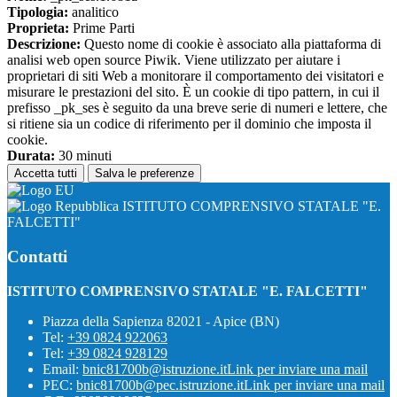
Tipologia:
analitico
Proprieta:
Prime Parti
Descrizione:
Questo nome di cookie è associato alla piattaforma di
analisi web open source Piwik. Viene utilizzato per aiutare i
proprietari di siti Web a monitorare il comportamento dei visitatori e
misurare le prestazioni del sito. È un cookie di tipo pattern, in cui il
prefisso _pk_ses è seguito da una breve serie di numeri e lettere, che
si ritiene sia un codice di riferimento per il dominio che imposta il
cookie.
Durata:
30 minuti
Accetta tutti
Salva le preferenze
ISTITUTO COMPRENSIVO STATALE "E.
FALCETTI"
Contatti
ISTITUTO COMPRENSIVO STATALE "E. FALCETTI"
Piazza della Sapienza 82021 - Apice (BN)
Tel:
+39 0824 922063
Tel:
+39 0824 928129
Email:
bnic81700b@istruzione.it
Link per inviare una mail
PEC:
bnic81700b@pec.istruzione.it
Link per inviare una mail