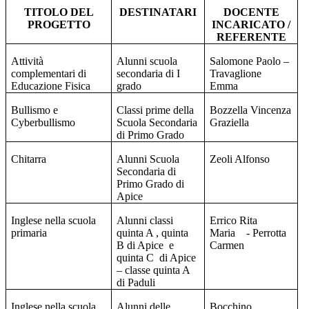
TITOLO DEL
DESTINATARI
DOCENTE
PROGETTO
INCARICATO /
REFERENTE
Attività
Alunni scuola
Salomone Paolo –
complementari di
secondaria di I
Travaglione
Educazione Fisica
grado
Emma
Bullismo e
Classi prime della
Bozzella Vincenza
Cyberbullismo
Scuola Secondaria
Graziella
di Primo Grado
Chitarra
Alunni Scuola
Zeoli Alfonso
Secondaria di
Primo Grado di
Apice
Inglese nella scuola
Alunni classi
Errico Rita
primaria
quinta A , quinta
Maria
- Perrotta
B di Apice
e
Carmen
quinta C
di Apice
– classe quinta A
di Paduli
Inglese nella scuola
Alunni delle
Bocchino