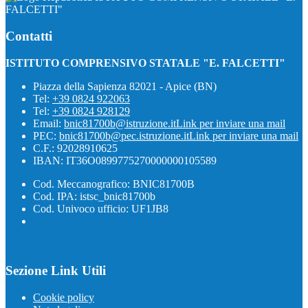
FALCETTI"
Contatti
ISTITUTO COMPRENSIVO STATALE "E. FALCETTI"
Piazza della Sapienza 82021 - Apice (BN)
Tel:
+39 0824 922063
Tel:
+39 0824 928129
Email:
bnic81700b@istruzione.it
Link per inviare una mail
PEC:
bnic81700b@pec.istruzione.it
Link per inviare una mail
C.F.: 92028910625
IBAN: IT36O0899775270000000105589
Cod. Meccanografico: BNIC81700B
Cod. IPA: istsc_bnic81700b
Cod. Univoco ufficio: UF1JB8
Sezione Link Utili
Cookie policy