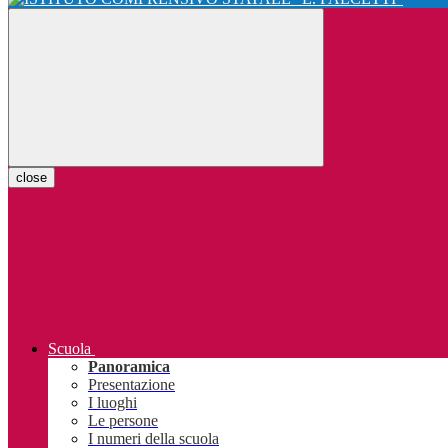
close
Scuola
Panoramica
Presentazione
I luoghi
Le persone
I numeri della scuola