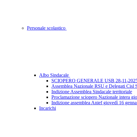
Personale scolastico
Albo Sindacale
SCIOPERO GENERALE USB 28-11-202
Assemblea Nazionale RSU e Delegati Cisl 
Indizione Assemblea Sindacale territoriale
Proclamazione sciopero Nazionale intera gi
Indizione assemblea Anief giovedì 16 genn
Incarichi