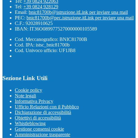
Tel:
+39 0824 922063
Tel:
+39 0824 928129
Email:
bnic81700b@istruzione.it
Link per inviare una mail
PEC:
bnic81700b@pec.istruzione.it
Link per inviare una mail
C.F.: 92028910625
IBAN: IT36O0899775270000000105589
Cod. Meccanografico: BNIC81700B
Cod. IPA: istsc_bnic81700b
Cod. Univoco ufficio: UF1JB8
Sezione Link Utili
Cookie policy
Note legali
Informativa Privacy
Ufficio Relazioni con il Pubblico
Dichiarazione di accessibilità
Obiettivi di accessibilità
Whistleblowing
Gestione consensi cookie
Amministrazione trasparente