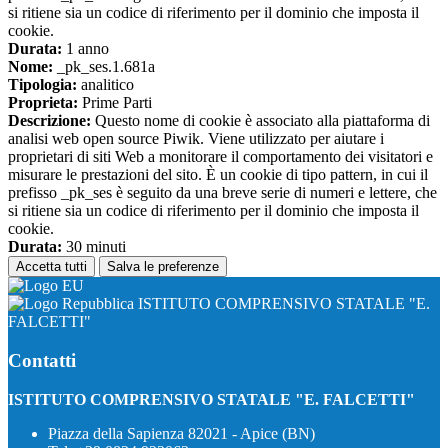
si ritiene sia un codice di riferimento per il dominio che imposta il
cookie.
Durata:
1 anno
Nome:
_pk_ses.1.681a
Tipologia:
analitico
Proprieta:
Prime Parti
Descrizione:
Questo nome di cookie è associato alla piattaforma di
analisi web open source Piwik. Viene utilizzato per aiutare i
proprietari di siti Web a monitorare il comportamento dei visitatori e
misurare le prestazioni del sito. È un cookie di tipo pattern, in cui il
prefisso _pk_ses è seguito da una breve serie di numeri e lettere, che
si ritiene sia un codice di riferimento per il dominio che imposta il
cookie.
Durata:
30 minuti
Accetta tutti
Salva le preferenze
ISTITUTO COMPRENSIVO STATALE "E.
FALCETTI"
Contatti
ISTITUTO COMPRENSIVO STATALE "E. FALCETTI"
Piazza della Sapienza 82021 - Apice (BN)