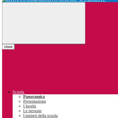
close
Scuola
Panoramica
Presentazione
I luoghi
Le persone
I numeri della scuola