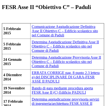
FESR Asse II “Obiettivo C” – Paduli
Comunicazione Aggiudicazione Definitiva
5 Febbraio
Asse II Obiettivo C – Edificio scolastico sito
2015
nel Comune di Paduli
Determina Aggiudicazione Definitiva Asse II
5 Febbraio
Obiettivo C – Edificio scolastico sito nel
2015
Comune di Paduli
Determina Aggiudicazione Provvisoria Asse II
24 Gennaio
Obiettivo C – Edificio scolastico sito nel
2015
Comune di Paduli
ERRATA CORRIGE pag. 8 punto 2.3 lettera
4 Dicembre
a) del DISCIPLINARE DI GARA-FESR
2014
ASSE II PADULI
19 Novembre
Bando di gara mediante procedura aperta
2014
FESR Asse II (C) Edificio PADULI
Determina aggiudicazione provvisoria servizi
17 Febbraio
di ingegneria/architettura FESR ASSE II
2014