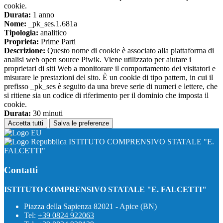
cookie.
Durata:
1 anno
Nome:
_pk_ses.1.681a
Tipologia:
analitico
Proprieta:
Prime Parti
Descrizione:
Questo nome di cookie è associato alla piattaforma di
analisi web open source Piwik. Viene utilizzato per aiutare i
proprietari di siti Web a monitorare il comportamento dei visitatori e
misurare le prestazioni del sito. È un cookie di tipo pattern, in cui il
prefisso _pk_ses è seguito da una breve serie di numeri e lettere, che
si ritiene sia un codice di riferimento per il dominio che imposta il
cookie.
Durata:
30 minuti
Accetta tutti
Salva le preferenze
ISTITUTO COMPRENSIVO STATALE "E.
FALCETTI"
Contatti
ISTITUTO COMPRENSIVO STATALE "E. FALCETTI"
Piazza della Sapienza 82021 - Apice (BN)
Tel:
+39 0824 922063