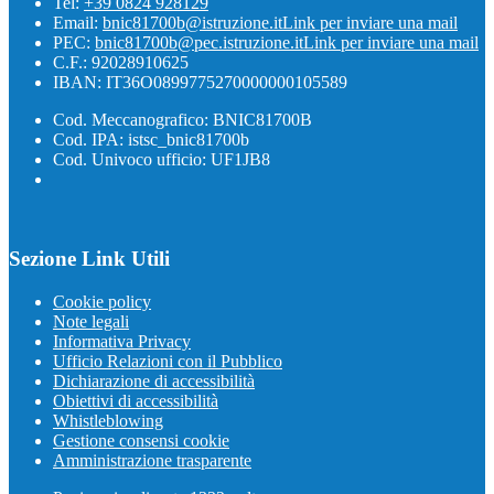
Tel:
+39 0824 928129
Email:
bnic81700b@istruzione.it
Link per inviare una mail
PEC:
bnic81700b@pec.istruzione.it
Link per inviare una mail
C.F.: 92028910625
IBAN: IT36O0899775270000000105589
Cod. Meccanografico: BNIC81700B
Cod. IPA: istsc_bnic81700b
Cod. Univoco ufficio: UF1JB8
Sezione Link Utili
Cookie policy
Note legali
Informativa Privacy
Ufficio Relazioni con il Pubblico
Dichiarazione di accessibilità
Obiettivi di accessibilità
Whistleblowing
Gestione consensi cookie
Amministrazione trasparente