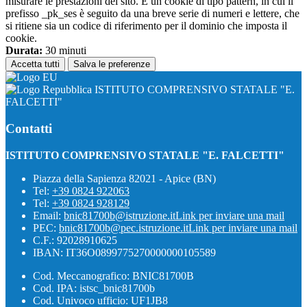
misurare le prestazioni del sito. È un cookie di tipo pattern, in cui il
prefisso _pk_ses è seguito da una breve serie di numeri e lettere, che
si ritiene sia un codice di riferimento per il dominio che imposta il
cookie.
Durata:
30 minuti
Accetta tutti
Salva le preferenze
ISTITUTO COMPRENSIVO STATALE "E.
FALCETTI"
Contatti
ISTITUTO COMPRENSIVO STATALE "E. FALCETTI"
Piazza della Sapienza 82021 - Apice (BN)
Tel:
+39 0824 922063
Tel:
+39 0824 928129
Email:
bnic81700b@istruzione.it
Link per inviare una mail
PEC:
bnic81700b@pec.istruzione.it
Link per inviare una mail
C.F.: 92028910625
IBAN: IT36O0899775270000000105589
Cod. Meccanografico: BNIC81700B
Cod. IPA: istsc_bnic81700b
Cod. Univoco ufficio: UF1JB8