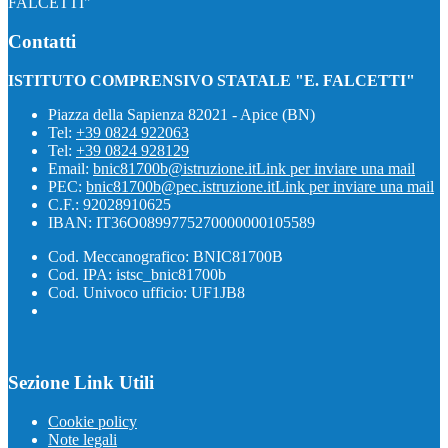
FALCETTI"
Contatti
ISTITUTO COMPRENSIVO STATALE "E. FALCETTI"
Piazza della Sapienza 82021 - Apice (BN)
Tel:
+39 0824 922063
Tel:
+39 0824 928129
Email:
bnic81700b@istruzione.it
Link per inviare una mail
PEC:
bnic81700b@pec.istruzione.it
Link per inviare una mail
C.F.: 92028910625
IBAN: IT36O0899775270000000105589
Cod. Meccanografico: BNIC81700B
Cod. IPA: istsc_bnic81700b
Cod. Univoco ufficio: UF1JB8
Sezione Link Utili
Cookie policy
Note legali