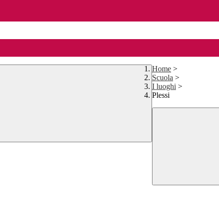
Home
>
Scuola
>
I luoghi
>
Plessi