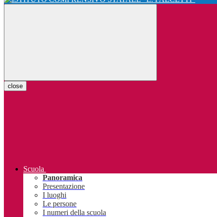
close
Scuola
Panoramica
Presentazione
I luoghi
Le persone
I numeri della scuola