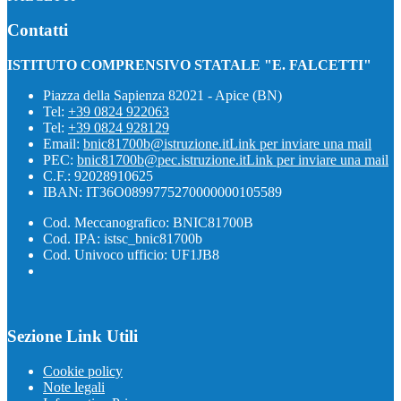
Contatti
ISTITUTO COMPRENSIVO STATALE "E. FALCETTI"
Piazza della Sapienza 82021 - Apice (BN)
Tel:
+39 0824 922063
Tel:
+39 0824 928129
Email:
bnic81700b@istruzione.it
Link per inviare una mail
PEC:
bnic81700b@pec.istruzione.it
Link per inviare una mail
C.F.: 92028910625
IBAN: IT36O0899775270000000105589
Cod. Meccanografico: BNIC81700B
Cod. IPA: istsc_bnic81700b
Cod. Univoco ufficio: UF1JB8
Sezione Link Utili
Cookie policy
Note legali