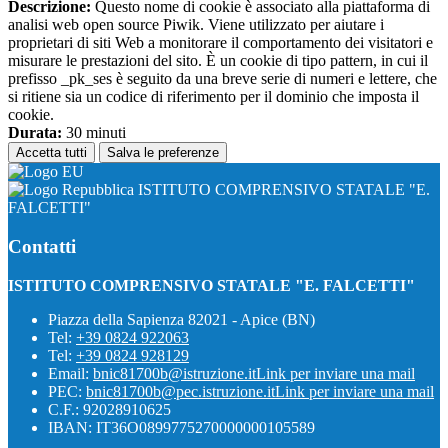
Descrizione:
Questo nome di cookie è associato alla piattaforma di
analisi web open source Piwik. Viene utilizzato per aiutare i
proprietari di siti Web a monitorare il comportamento dei visitatori e
misurare le prestazioni del sito. È un cookie di tipo pattern, in cui il
prefisso _pk_ses è seguito da una breve serie di numeri e lettere, che
si ritiene sia un codice di riferimento per il dominio che imposta il
cookie.
Durata:
30 minuti
Accetta tutti
Salva le preferenze
ISTITUTO COMPRENSIVO STATALE "E.
FALCETTI"
Contatti
ISTITUTO COMPRENSIVO STATALE "E. FALCETTI"
Piazza della Sapienza 82021 - Apice (BN)
Tel:
+39 0824 922063
Tel:
+39 0824 928129
Email:
bnic81700b@istruzione.it
Link per inviare una mail
PEC:
bnic81700b@pec.istruzione.it
Link per inviare una mail
C.F.: 92028910625
IBAN: IT36O0899775270000000105589