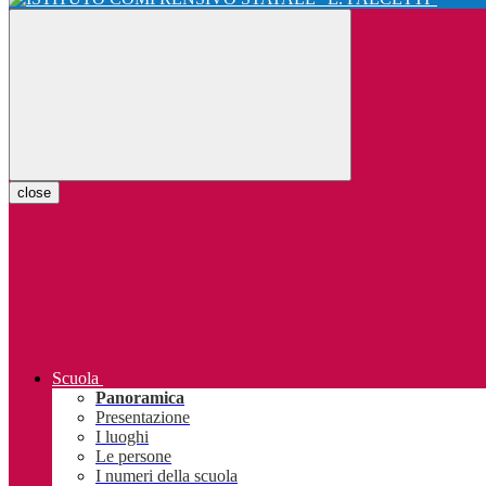
close
Scuola
Panoramica
Presentazione
I luoghi
Le persone
I numeri della scuola