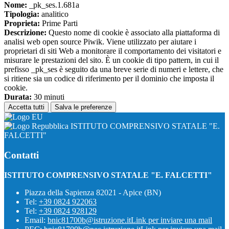
Nome:
_pk_ses.1.681a
Tipologia:
analitico
Proprieta:
Prime Parti
Descrizione:
Questo nome di cookie è associato alla piattaforma di
analisi web open source Piwik. Viene utilizzato per aiutare i
proprietari di siti Web a monitorare il comportamento dei visitatori e
misurare le prestazioni del sito. È un cookie di tipo pattern, in cui il
prefisso _pk_ses è seguito da una breve serie di numeri e lettere, che
si ritiene sia un codice di riferimento per il dominio che imposta il
cookie.
Durata:
30 minuti
Accetta tutti
Salva le preferenze
ISTITUTO COMPRENSIVO STATALE "E.
FALCETTI"
Contatti
ISTITUTO COMPRENSIVO STATALE "E. FALCETTI"
Piazza della Sapienza 82021 - Apice (BN)
Tel:
+39 0824 922063
Tel:
+39 0824 928129
Email:
bnic81700b@istruzione.it
Link per inviare una mail