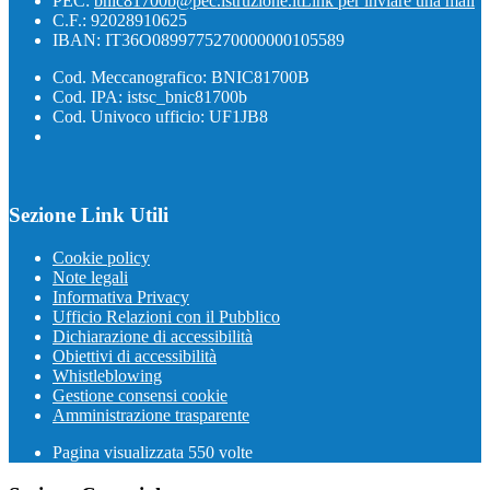
PEC:
bnic81700b@pec.istruzione.it
Link per inviare una mail
C.F.: 92028910625
IBAN: IT36O0899775270000000105589
Cod. Meccanografico: BNIC81700B
Cod. IPA: istsc_bnic81700b
Cod. Univoco ufficio: UF1JB8
Sezione Link Utili
Cookie policy
Note legali
Informativa Privacy
Ufficio Relazioni con il Pubblico
Dichiarazione di accessibilità
Obiettivi di accessibilità
Whistleblowing
Gestione consensi cookie
Amministrazione trasparente
Pagina visualizzata
550
volte