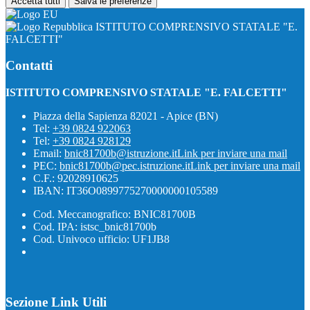
Accetta tutti
Salva le preferenze
ISTITUTO COMPRENSIVO STATALE "E.
FALCETTI"
Contatti
ISTITUTO COMPRENSIVO STATALE "E. FALCETTI"
Piazza della Sapienza 82021 - Apice (BN)
Tel:
+39 0824 922063
Tel:
+39 0824 928129
Email:
bnic81700b@istruzione.it
Link per inviare una mail
PEC:
bnic81700b@pec.istruzione.it
Link per inviare una mail
C.F.: 92028910625
IBAN: IT36O0899775270000000105589
Cod. Meccanografico: BNIC81700B
Cod. IPA: istsc_bnic81700b
Cod. Univoco ufficio: UF1JB8
Sezione Link Utili