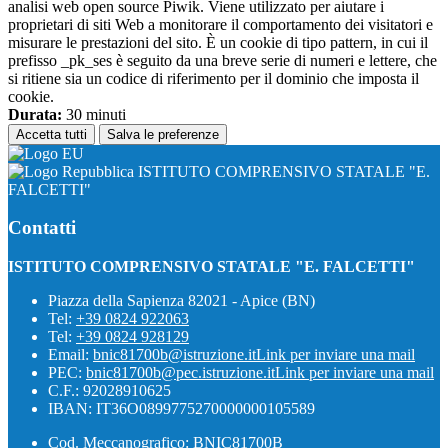
analisi web open source Piwik. Viene utilizzato per aiutare i
proprietari di siti Web a monitorare il comportamento dei visitatori e
misurare le prestazioni del sito. È un cookie di tipo pattern, in cui il
prefisso _pk_ses è seguito da una breve serie di numeri e lettere, che
si ritiene sia un codice di riferimento per il dominio che imposta il
cookie.
Durata:
30 minuti
Accetta tutti
Salva le preferenze
ISTITUTO COMPRENSIVO STATALE "E.
FALCETTI"
Contatti
ISTITUTO COMPRENSIVO STATALE "E. FALCETTI"
Piazza della Sapienza 82021 - Apice (BN)
Tel:
+39 0824 922063
Tel:
+39 0824 928129
Email:
bnic81700b@istruzione.it
Link per inviare una mail
PEC:
bnic81700b@pec.istruzione.it
Link per inviare una mail
C.F.: 92028910625
IBAN: IT36O0899775270000000105589
Cod. Meccanografico: BNIC81700B