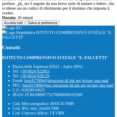
prefisso _pk_ses è seguito da una breve serie di numeri e lettere, che
si ritiene sia un codice di riferimento per il dominio che imposta il
cookie.
Durata:
30 minuti
Accetta tutti
Salva le preferenze
ISTITUTO COMPRENSIVO STATALE "E.
FALCETTI"
Contatti
ISTITUTO COMPRENSIVO STATALE "E. FALCETTI"
Piazza della Sapienza 82021 - Apice (BN)
Tel:
+39 0824 922063
Tel:
+39 0824 928129
Email:
bnic81700b@istruzione.it
Link per inviare una mail
PEC:
bnic81700b@pec.istruzione.it
Link per inviare una mail
C.F.: 92028910625
IBAN: IT36O0899775270000000105589
Cod. Meccanografico: BNIC81700B
Cod. IPA: istsc_bnic81700b
Cod. Univoco ufficio: UF1JB8