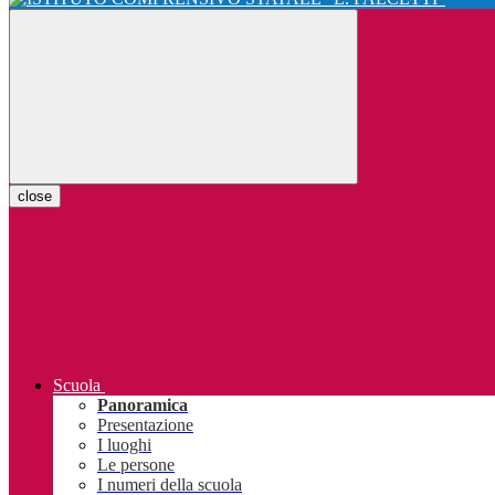
close
Scuola
Panoramica
Presentazione
I luoghi
Le persone
I numeri della scuola