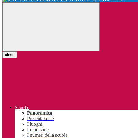
close
Scuola
Panoramica
Presentazione
I luoghi
Le persone
I numeri della scuola