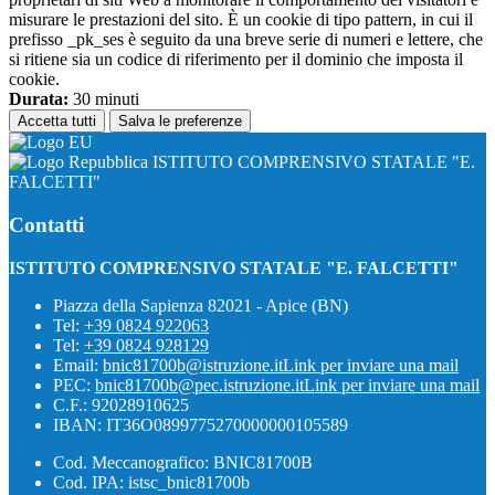
misurare le prestazioni del sito. È un cookie di tipo pattern, in cui il
prefisso _pk_ses è seguito da una breve serie di numeri e lettere, che
si ritiene sia un codice di riferimento per il dominio che imposta il
cookie.
Durata:
30 minuti
Accetta tutti
Salva le preferenze
ISTITUTO COMPRENSIVO STATALE "E.
FALCETTI"
Contatti
ISTITUTO COMPRENSIVO STATALE "E. FALCETTI"
Piazza della Sapienza 82021 - Apice (BN)
Tel:
+39 0824 922063
Tel:
+39 0824 928129
Email:
bnic81700b@istruzione.it
Link per inviare una mail
PEC:
bnic81700b@pec.istruzione.it
Link per inviare una mail
C.F.: 92028910625
IBAN: IT36O0899775270000000105589
Cod. Meccanografico: BNIC81700B
Cod. IPA: istsc_bnic81700b