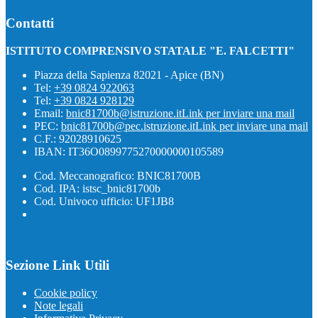
Contatti
ISTITUTO COMPRENSIVO STATALE "E. FALCETTI"
Piazza della Sapienza 82021 - Apice (BN)
Tel:
+39 0824 922063
Tel:
+39 0824 928129
Email:
bnic81700b@istruzione.it
Link per inviare una mail
PEC:
bnic81700b@pec.istruzione.it
Link per inviare una mail
C.F.: 92028910625
IBAN: IT36O0899775270000000105589
Cod. Meccanografico: BNIC81700B
Cod. IPA: istsc_bnic81700b
Cod. Univoco ufficio: UF1JB8
Sezione Link Utili
Cookie policy
Note legali