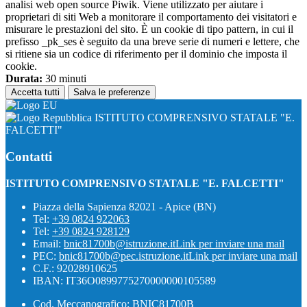
analisi web open source Piwik. Viene utilizzato per aiutare i
proprietari di siti Web a monitorare il comportamento dei visitatori e
misurare le prestazioni del sito. È un cookie di tipo pattern, in cui il
prefisso _pk_ses è seguito da una breve serie di numeri e lettere, che
si ritiene sia un codice di riferimento per il dominio che imposta il
cookie.
Durata:
30 minuti
Accetta tutti
Salva le preferenze
ISTITUTO COMPRENSIVO STATALE "E.
FALCETTI"
Contatti
ISTITUTO COMPRENSIVO STATALE "E. FALCETTI"
Piazza della Sapienza 82021 - Apice (BN)
Tel:
+39 0824 922063
Tel:
+39 0824 928129
Email:
bnic81700b@istruzione.it
Link per inviare una mail
PEC:
bnic81700b@pec.istruzione.it
Link per inviare una mail
C.F.: 92028910625
IBAN: IT36O0899775270000000105589
Cod. Meccanografico: BNIC81700B