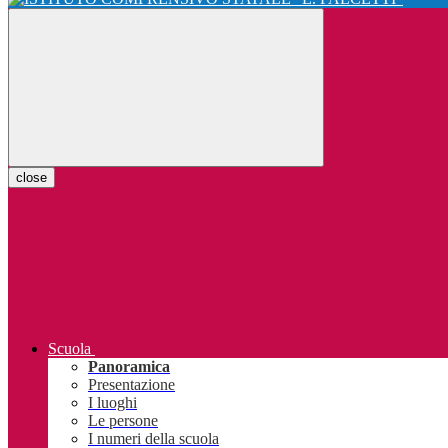
close
Scuola
Panoramica
Presentazione
I luoghi
Le persone
I numeri della scuola