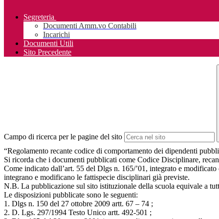
Segreteria
Documenti Amm.vo Contabili
Incarichi
Documenti Utili
Sito Precedente
Campo di ricerca per le pagine del sito
“Regolamento recante codice di comportamento dei dipendenti pubblici
Si ricorda che i documenti pubblicati come Codice Disciplinare, recano t
Come indicato dall’art. 55 del Dlgs n. 165/’01, integrato e modificato 
integrano e modificano le fattispecie disciplinari già previste.
N.B. La pubblicazione sul sito istituzionale della scuola equivale a tutt
Le disposizioni pubblicate sono le seguenti:
1. Dlgs n. 150 del 27 ottobre 2009 artt. 67 – 74 ;
2. D. Lgs. 297/1994 Testo Unico artt. 492-501 ;