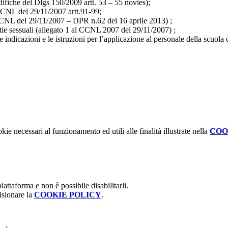
ifiche del Dlgs 150/2009 artt. 53 – 55 novies);
l CCNL del 29/11/2007 artt.91-99;
 CCNL del 29/11/2007 – DPR n.62 del 16 aprile 2013) ;
stie sessuali (allegato 1 al CCNL 2007 del 29/11/2007) ;
indicazioni e le istruzioni per l’applicazione al personale della scuola 
kie necessari al funzionamento ed utili alle finalità illustrate nella
COO
attaforma e non è possibile disabilitarli.
isionare la
COOKIE POLICY
.