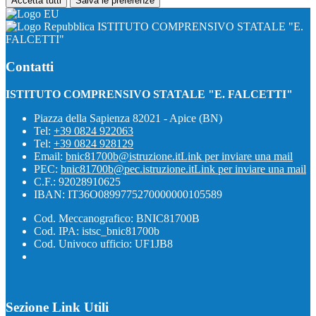
Accetta tutti
Salva le preferenze
ISTITUTO COMPRENSIVO STATALE "E.
FALCETTI"
Contatti
ISTITUTO COMPRENSIVO STATALE "E. FALCETTI"
Piazza della Sapienza 82021 - Apice (BN)
Tel:
+39 0824 922063
Tel:
+39 0824 928129
Email:
bnic81700b@istruzione.it
Link per inviare una mail
PEC:
bnic81700b@pec.istruzione.it
Link per inviare una mail
C.F.: 92028910625
IBAN: IT36O0899775270000000105589
Cod. Meccanografico: BNIC81700B
Cod. IPA: istsc_bnic81700b
Cod. Univoco ufficio: UF1JB8
Sezione Link Utili