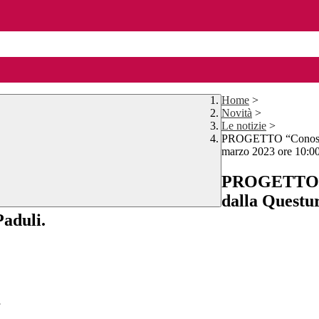
Home
>
Novità
>
Le notizie
>
PROGETTO “Conoscere
marzo 2023 ore 10:00 
PROGETTO “C
dalla Questu
Paduli.