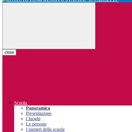
close
Scuola
Panoramica
Presentazione
I luoghi
Le persone
I numeri della scuola