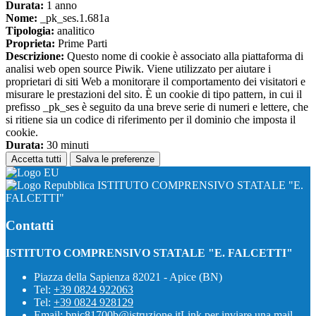
Durata:
1 anno
Nome:
_pk_ses.1.681a
Tipologia:
analitico
Proprieta:
Prime Parti
Descrizione:
Questo nome di cookie è associato alla piattaforma di
analisi web open source Piwik. Viene utilizzato per aiutare i
proprietari di siti Web a monitorare il comportamento dei visitatori e
misurare le prestazioni del sito. È un cookie di tipo pattern, in cui il
prefisso _pk_ses è seguito da una breve serie di numeri e lettere, che
si ritiene sia un codice di riferimento per il dominio che imposta il
cookie.
Durata:
30 minuti
Accetta tutti
Salva le preferenze
ISTITUTO COMPRENSIVO STATALE "E.
FALCETTI"
Contatti
ISTITUTO COMPRENSIVO STATALE "E. FALCETTI"
Piazza della Sapienza 82021 - Apice (BN)
Tel:
+39 0824 922063
Tel:
+39 0824 928129
Email:
bnic81700b@istruzione.it
Link per inviare una mail