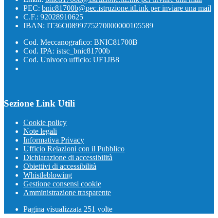
PEC:
bnic81700b@pec.istruzione.it
Link per inviare una mail
C.F.: 92028910625
IBAN: IT36O0899775270000000105589
Cod. Meccanografico: BNIC81700B
Cod. IPA: istsc_bnic81700b
Cod. Univoco ufficio: UF1JB8
Sezione Link Utili
Cookie policy
Note legali
Informativa Privacy
Ufficio Relazioni con il Pubblico
Dichiarazione di accessibilità
Obiettivi di accessibilità
Whistleblowing
Gestione consensi cookie
Amministrazione trasparente
Pagina visualizzata
251
volte