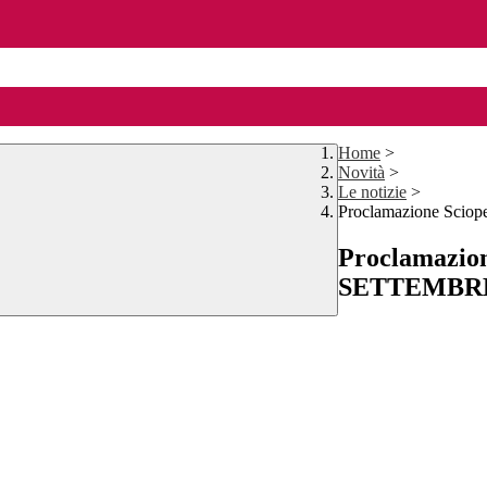
Home
>
Novità
>
Le notizie
>
Proclamazione Scio
Proclamazion
SETTEMBRE