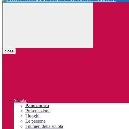
close
Scuola
Panoramica
Presentazione
I luoghi
Le persone
I numeri della scuola