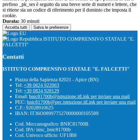
prefisso _pk_ses è seguito da una breve serie di numeri e lettere, che
si ritiene sia un codice di riferimento per il dominio che imposta il
cookie.
Durata:
30 minuti
Accetta tutti
Salva le preferenze
ISTITUTO COMPRENSIVO STATALE "E.
FALCETTI"
Contatti
ISTITUTO COMPRENSIVO STATALE "E. FALCETTI"
Piazza della Sapienza 82021 - Apice (BN)
Tel:
+39 0824 922063
Tel:
+39 0824 928129
Email:
bnic81700b@istruzione.it
Link per inviare una mail
PEC:
bnic81700b@pec.istruzione.it
Link per inviare una mail
C.F.: 92028910625
IBAN: IT36O0899775270000000105589
Cod. Meccanografico: BNIC81700B
Cod. IPA: istsc_bnic81700b
Cod. Univoco ufficio: UF1JB8