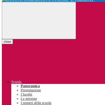
close
Scuola
Panoramica
Presentazione
I luoghi
Le persone
I numeri della scuola