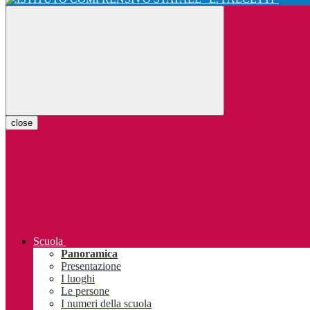
close
Scuola
Panoramica
Presentazione
I luoghi
Le persone
I numeri della scuola