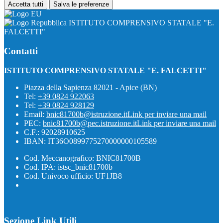
Accetta tutti
Salva le preferenze
ISTITUTO COMPRENSIVO STATALE "E.
FALCETTI"
Contatti
ISTITUTO COMPRENSIVO STATALE "E. FALCETTI"
Piazza della Sapienza 82021 - Apice (BN)
Tel:
+39 0824 922063
Tel:
+39 0824 928129
Email:
bnic81700b@istruzione.it
Link per inviare una mail
PEC:
bnic81700b@pec.istruzione.it
Link per inviare una mail
C.F.: 92028910625
IBAN: IT36O0899775270000000105589
Cod. Meccanografico: BNIC81700B
Cod. IPA: istsc_bnic81700b
Cod. Univoco ufficio: UF1JB8
Sezione Link Utili