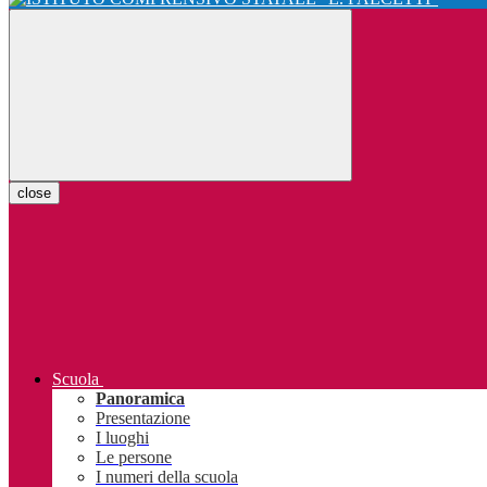
close
Scuola
Panoramica
Presentazione
I luoghi
Le persone
I numeri della scuola