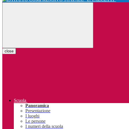
close
Scuola
Panoramica
Presentazione
I luoghi
Le persone
I numeri della scuola