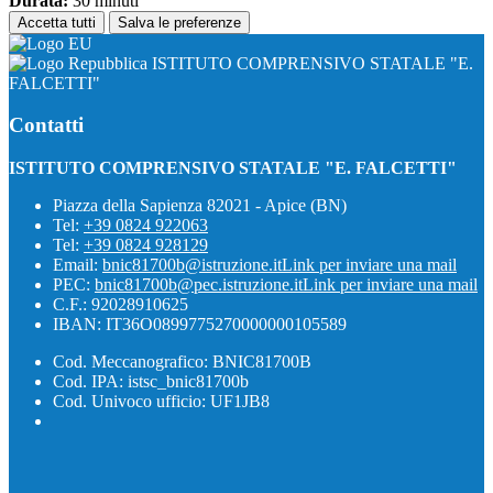
Durata:
30 minuti
Accetta tutti
Salva le preferenze
ISTITUTO COMPRENSIVO STATALE "E.
FALCETTI"
Contatti
ISTITUTO COMPRENSIVO STATALE "E. FALCETTI"
Piazza della Sapienza 82021 - Apice (BN)
Tel:
+39 0824 922063
Tel:
+39 0824 928129
Email:
bnic81700b@istruzione.it
Link per inviare una mail
PEC:
bnic81700b@pec.istruzione.it
Link per inviare una mail
C.F.: 92028910625
IBAN: IT36O0899775270000000105589
Cod. Meccanografico: BNIC81700B
Cod. IPA: istsc_bnic81700b
Cod. Univoco ufficio: UF1JB8