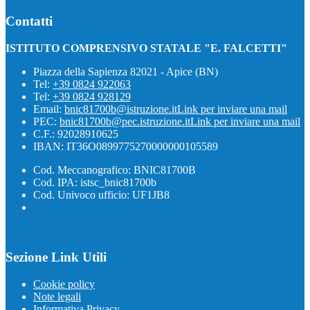
Contatti
ISTITUTO COMPRENSIVO STATALE "E. FALCETTI"
Piazza della Sapienza 82021 - Apice (BN)
Tel:
+39 0824 922063
Tel:
+39 0824 928129
Email:
bnic81700b@istruzione.it
Link per inviare una mail
PEC:
bnic81700b@pec.istruzione.it
Link per inviare una mail
C.F.: 92028910625
IBAN: IT36O0899775270000000105589
Cod. Meccanografico: BNIC81700B
Cod. IPA: istsc_bnic81700b
Cod. Univoco ufficio: UF1JB8
Sezione Link Utili
Cookie policy
Note legali
Informativa Privacy