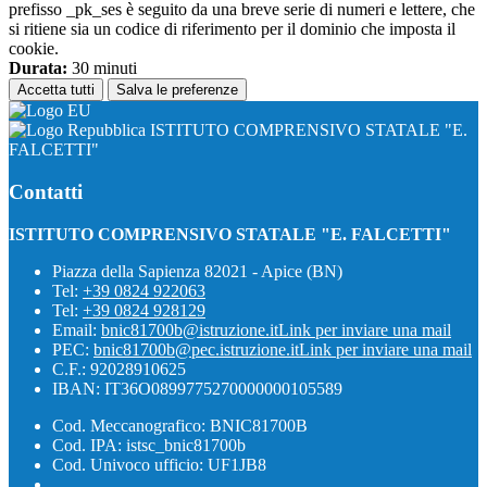
prefisso _pk_ses è seguito da una breve serie di numeri e lettere, che
si ritiene sia un codice di riferimento per il dominio che imposta il
cookie.
Durata:
30 minuti
Accetta tutti
Salva le preferenze
ISTITUTO COMPRENSIVO STATALE "E.
FALCETTI"
Contatti
ISTITUTO COMPRENSIVO STATALE "E. FALCETTI"
Piazza della Sapienza 82021 - Apice (BN)
Tel:
+39 0824 922063
Tel:
+39 0824 928129
Email:
bnic81700b@istruzione.it
Link per inviare una mail
PEC:
bnic81700b@pec.istruzione.it
Link per inviare una mail
C.F.: 92028910625
IBAN: IT36O0899775270000000105589
Cod. Meccanografico: BNIC81700B
Cod. IPA: istsc_bnic81700b
Cod. Univoco ufficio: UF1JB8