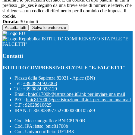
prefisso _pk_ses è seguito da una breve serie di numeri e lettere, che
si ritiene sia un codice di riferimento per il dominio che imposta il
cookie.
Durata:
30 minuti
Accetta tutti
Salva le preferenze
ISTITUTO COMPRENSIVO STATALE "E.
FALCETTI"
Contatti
ISTITUTO COMPRENSIVO STATALE "E. FALCETTI"
Piazza della Sapienza 82021 - Apice (BN)
Tel:
+39 0824 922063
Tel:
+39 0824 928129
Email:
bnic81700b@istruzione.it
Link per inviare una mail
PEC:
bnic81700b@pec.istruzione.it
Link per inviare una mail
C.F.: 92028910625
IBAN: IT36O0899775270000000105589
Cod. Meccanografico: BNIC81700B
Cod. IPA: istsc_bnic81700b
Cod. Univoco ufficio: UF1JB8