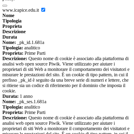
www.icapice.edu.it
Nome
Tipologia
Proprieta
Descrizione
Durata
Nome:
_pk_id.1.681a
Tipologia:
analitico
Proprieta:
Prime Parti
Descrizione:
Questo nome di cookie è associato alla piattaforma di
analisi web open source Piwik. Viene utilizzato per aiutare i
proprietari di siti Web a monitorare il comportamento dei visitatori e
misurare le prestazioni del sito. È un cookie di tipo pattern, in cui il
prefisso _pk_id è seguito da una breve serie di numeri e lettere, che
si ritiene sia un codice di riferimento per il dominio che imposta il
cookie.
Durata:
1 anno
Nome:
_pk_ses.1.681a
Tipologia:
analitico
Proprieta:
Prime Parti
Descrizione:
Questo nome di cookie è associato alla piattaforma di
analisi web open source Piwik. Viene utilizzato per aiutare i
proprietari di siti Web a monitorare il comportamento dei visitatori e
misurare le prestazioni del sito. È un cookie di tipo pattern, in cui il