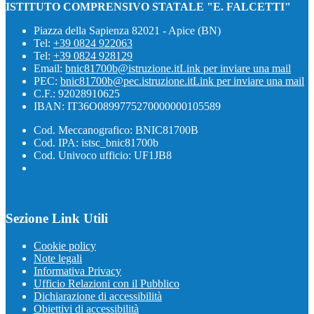
ISTITUTO COMPRENSIVO STATALE "E. FALCETTI"
Piazza della Sapienza 82021 - Apice (BN)
Tel:
+39 0824 922063
Tel:
+39 0824 928129
Email:
bnic81700b@istruzione.it
Link per inviare una mail
PEC:
bnic81700b@pec.istruzione.it
Link per inviare una mail
C.F.: 92028910625
IBAN: IT36O0899775270000000105589
Cod. Meccanografico: BNIC81700B
Cod. IPA: istsc_bnic81700b
Cod. Univoco ufficio: UF1JB8
Sezione Link Utili
Cookie policy
Note legali
Informativa Privacy
Ufficio Relazioni con il Pubblico
Dichiarazione di accessibilità
Obiettivi di accessibilità