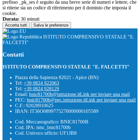
prefisso _pk_ses è seguito da una breve serie di numeri e lettere, che
si ritiene sia un codice di riferimento per il dominio che imposta il
cookie.
Durata:
30 minuti
Accetta tutti
Salva le preferenze
ISTITUTO COMPRENSIVO STATALE "E.
FALCETTI"
Contatti
ISTITUTO COMPRENSIVO STATALE "E. FALCETTI"
Piazza della Sapienza 82021 - Apice (BN)
Tel:
+39 0824 922063
Tel:
+39 0824 928129
Email:
bnic81700b@istruzione.it
Link per inviare una mail
PEC:
bnic81700b@pec.istruzione.it
Link per inviare una mail
C.F.: 92028910625
IBAN: IT36O0899775270000000105589
Cod. Meccanografico: BNIC81700B
Cod. IPA: istsc_bnic81700b
Cod. Univoco ufficio: UF1JB8