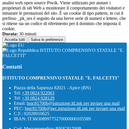
analisi web open source Piwik. Viene utilizzato per aiutare i
proprietari di siti Web a monitorare il comportamento dei visitatori e
misurare le prestazioni del sito. È un cookie di tipo pattern, in cui il
prefisso _pk_ses è seguito da una breve serie di numeri e lettere, che
si ritiene sia un codice di riferimento per il dominio che imposta il
cookie.
Durata:
30 minuti
Accetta tutti
Salva le preferenze
ISTITUTO COMPRENSIVO STATALE "E.
FALCETTI"
Contatti
ISTITUTO COMPRENSIVO STATALE "E. FALCETTI"
Piazza della Sapienza 82021 - Apice (BN)
Tel:
+39 0824 922063
Tel:
+39 0824 928129
Email:
bnic81700b@istruzione.it
Link per inviare una mail
PEC:
bnic81700b@pec.istruzione.it
Link per inviare una mail
C.F.: 92028910625
IBAN: IT36O0899775270000000105589
Cod. Meccanografico: BNIC81700B