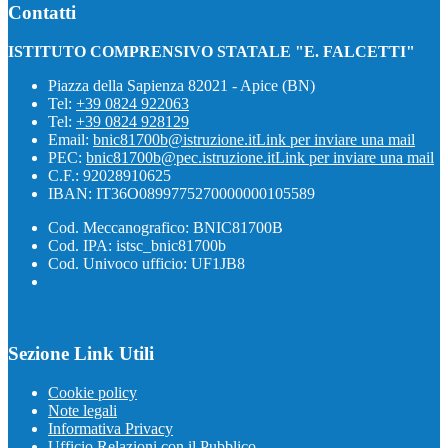
Contatti
ISTITUTO COMPRENSIVO STATALE "E. FALCETTI"
Piazza della Sapienza 82021 - Apice (BN)
Tel:
+39 0824 922063
Tel:
+39 0824 928129
Email:
bnic81700b@istruzione.it
Link per inviare una mail
PEC:
bnic81700b@pec.istruzione.it
Link per inviare una mail
C.F.: 92028910625
IBAN: IT36O0899775270000000105589
Cod. Meccanografico: BNIC81700B
Cod. IPA: istsc_bnic81700b
Cod. Univoco ufficio: UF1JB8
Sezione Link Utili
Cookie policy
Note legali
Informativa Privacy
Ufficio Relazioni con il Pubblico