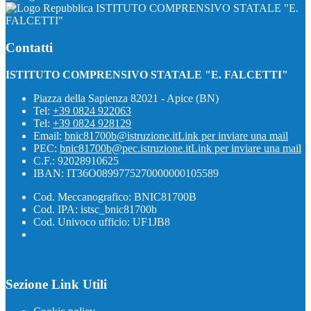
ISTITUTO COMPRENSIVO STATALE "E.
FALCETTI"
Contatti
ISTITUTO COMPRENSIVO STATALE "E. FALCETTI"
Piazza della Sapienza 82021 - Apice (BN)
Tel:
+39 0824 922063
Tel:
+39 0824 928129
Email:
bnic81700b@istruzione.it
Link per inviare una mail
PEC:
bnic81700b@pec.istruzione.it
Link per inviare una mail
C.F.: 92028910625
IBAN: IT36O0899775270000000105589
Cod. Meccanografico: BNIC81700B
Cod. IPA: istsc_bnic81700b
Cod. Univoco ufficio: UF1JB8
Sezione Link Utili