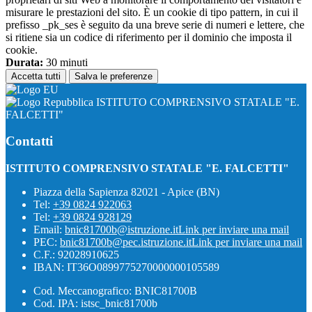
misurare le prestazioni del sito. È un cookie di tipo pattern, in cui il
prefisso _pk_ses è seguito da una breve serie di numeri e lettere, che
si ritiene sia un codice di riferimento per il dominio che imposta il
cookie.
Durata:
30 minuti
Accetta tutti
Salva le preferenze
ISTITUTO COMPRENSIVO STATALE "E.
FALCETTI"
Contatti
ISTITUTO COMPRENSIVO STATALE "E. FALCETTI"
Piazza della Sapienza 82021 - Apice (BN)
Tel:
+39 0824 922063
Tel:
+39 0824 928129
Email:
bnic81700b@istruzione.it
Link per inviare una mail
PEC:
bnic81700b@pec.istruzione.it
Link per inviare una mail
C.F.: 92028910625
IBAN: IT36O0899775270000000105589
Cod. Meccanografico: BNIC81700B
Cod. IPA: istsc_bnic81700b