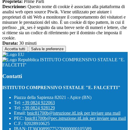
Proprieta:
Prime Parti
Descrizione:
Questo nome di cookie è associato alla piattaforma di
analisi web open source Piwik. Viene utilizzato per aiutare i
proprietari di siti Web a monitorare il comportamento dei visitatori e
misurare le prestazioni del sito. È un cookie di tipo pattern, in cui il
prefisso _pk_ses è seguito da una breve serie di numeri e lettere, che
si ritiene sia un codice di riferimento per il dominio che imposta il
cookie.
Durata:
30 minuti
Accetta tutti
Salva le preferenze
ISTITUTO COMPRENSIVO STATALE "E.
FALCETTI"
Contatti
ISTITUTO COMPRENSIVO STATALE "E. FALCETTI"
Piazza della Sapienza 82021 - Apice (BN)
Tel:
+39 0824 922063
Tel:
+39 0824 928129
Email:
bnic81700b@istruzione.it
Link per inviare una mail
PEC:
bnic81700b@pec.istruzione.it
Link per inviare una mail
C.F.: 92028910625
IBAN: IT36O0899775270000000105589