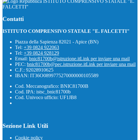
ISTITUTO COMPRENSIVO STATALE "E.
FALCETTI"
Contatti
ISTITUTO COMPRENSIVO STATALE "E. FALCETTI"
Piazza della Sapienza 82021 - Apice (BN)
Tel:
+39 0824 922063
Tel:
+39 0824 928129
Email:
bnic81700b@istruzione.it
Link per inviare una mail
PEC:
bnic81700b@pec.istruzione.it
Link per inviare una mail
C.F.: 92028910625
IBAN: IT36O0899775270000000105589
Cod. Meccanografico: BNIC81700B
Cod. IPA: istsc_bnic81700b
Cod. Univoco ufficio: UF1JB8
Sezione Link Utili
Cookie policy