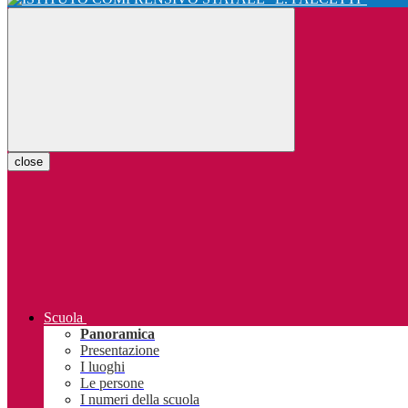
close
Scuola
Panoramica
Presentazione
I luoghi
Le persone
I numeri della scuola