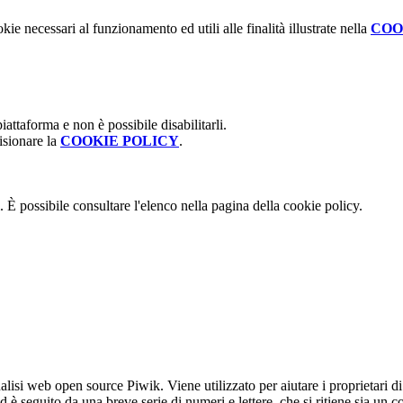
kie necessari al funzionamento ed utili alle finalità illustrate nella
COO
attaforma e non è possibile disabilitarli.
isionare la
COOKIE POLICY
.
 È possibile consultare l'elenco nella pagina della cookie policy.
lisi web open source Piwik. Viene utilizzato per aiutare i proprietari di
_id è seguito da una breve serie di numeri e lettere, che si ritiene sia un 