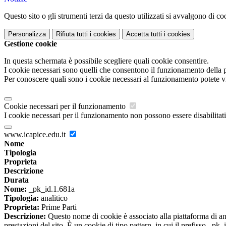
Questo sito o gli strumenti terzi da questo utilizzati si avvalgono di coo
Personalizza
Rifiuta tutti
i cookies
Accetta tutti
i cookies
Gestione cookie
In questa schermata è possibile scegliere quali cookie consentire.
I cookie necessari sono quelli che consentono il funzionamento della pi
Per conoscere quali sono i cookie necessari al funzionamento potete v
Cookie necessari per il funzionamento
I cookie necessari per il funzionamento non possono essere disabilitati.
www.icapice.edu.it
Nome
Tipologia
Proprieta
Descrizione
Durata
Nome:
_pk_id.1.681a
Tipologia:
analitico
Proprieta:
Prime Parti
Descrizione:
Questo nome di cookie è associato alla piattaforma di ana
prestazioni del sito. È un cookie di tipo pattern, in cui il prefisso _pk