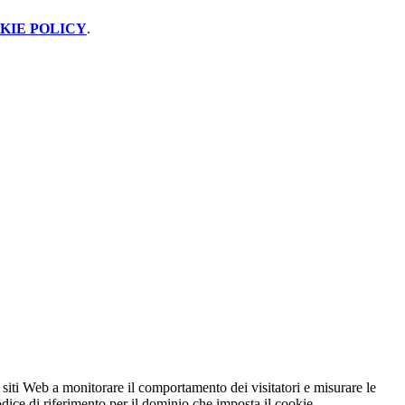
KIE POLICY
.
 siti Web a monitorare il comportamento dei visitatori e misurare le
codice di riferimento per il dominio che imposta il cookie.