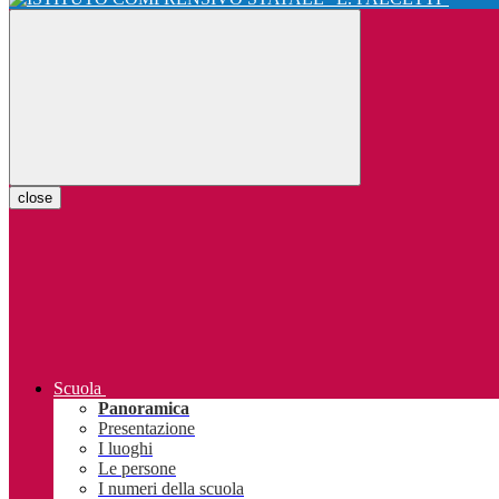
close
Scuola
Panoramica
Presentazione
I luoghi
Le persone
I numeri della scuola