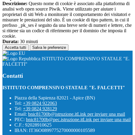
Descrizione:
Questo nome di cookie è associato alla piattaforma di
analisi web open source Piwik. Viene utilizzato per aiutare i
proprietari di siti Web a monitorare il comportamento dei visitatori e
misurare le prestazioni del sito. È un cookie di tipo pattern, in cui il
prefisso _pk_ses è seguito da una breve serie di numeri e lettere, che
si ritiene sia un codice di riferimento per il dominio che imposta il
cookie.
Durata:
30 minuti
Accetta tutti
Salva le preferenze
ISTITUTO COMPRENSIVO STATALE "E.
FALCETTI"
Contatti
ISTITUTO COMPRENSIVO STATALE "E. FALCETTI"
Piazza della Sapienza 82021 - Apice (BN)
Tel:
+39 0824 922063
Tel:
+39 0824 928129
Email:
bnic81700b@istruzione.it
Link per inviare una mail
PEC:
bnic81700b@pec.istruzione.it
Link per inviare una mail
C.F.: 92028910625
IBAN: IT36O0899775270000000105589